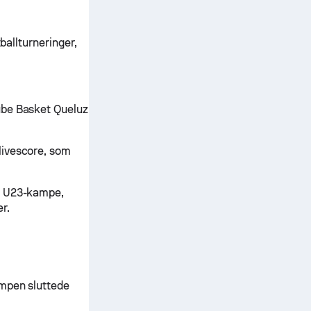
ballturneringer,
ube Basket Queluz
livescore, som
 B U23-kampe,
r.
ampen sluttede