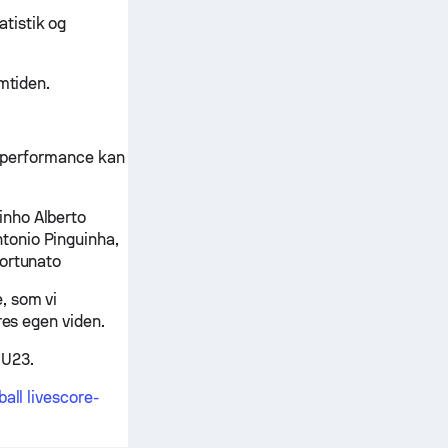
tistik og
mtiden.
lerperformance kan
nho Alberto
tonio Pinguinha,
Fortunato
, som vi
res egen viden.
 U23.
all livescore-