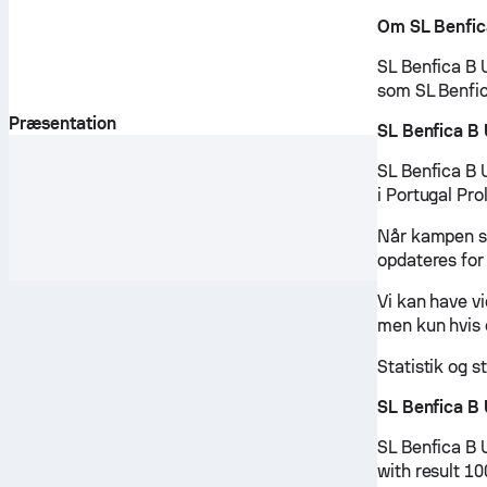
Om SL Benfic
SL Benfica B U
som SL Benfic
Præsentation
SL Benfica B
SL Benfica B 
i Portugal Pro
Når kampen st
opdateres for 
Vi kan have v
men kun hvis 
Statistik og s
SL Benfica B
SL Benfica B 
with result 1