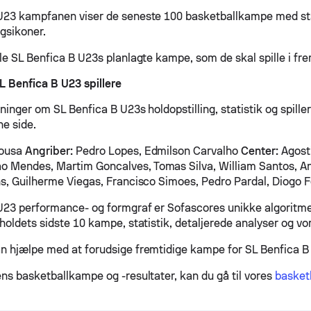
U23 kampfanen viser de seneste 100 basketballkampe med sta
agsikoner.
le SL Benfica B U23s planlagte kampe, som de skal spille i fre
 Benfica B U23 spillere
sninger om SL Benfica B U23s holdopstilling, statistik og spil
ne side.
Sousa
Angriber:
Pedro Lopes, Edmilson Carvalho
Center:
Agosti
o Mendes, Martim Goncalves, Tomas Silva, William Santos, An
ns, Guilherme Viegas, Francisco Simoes, Pedro Pardal, Diogo 
U23 performance- og formgraf er Sofascores unikke algoritme
holdets sidste 10 kampe, statistik, detaljerede analyser og vo
n hjælpe med at forudsige fremtidige kampe for SL Benfica B
ens basketballkampe og -resultater, kan du gå til vores
basketb