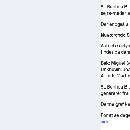
SL Benfica B 
sejrs-/nederl
Der er også al
Nuværende SL
Aktuelle oply
findes på den
Bak:
Miguel 
Unknown:
Joa
Arlindo Marti
SL Benfica B 
genererer fra 
Denne graf ka
For at se dag
side
.