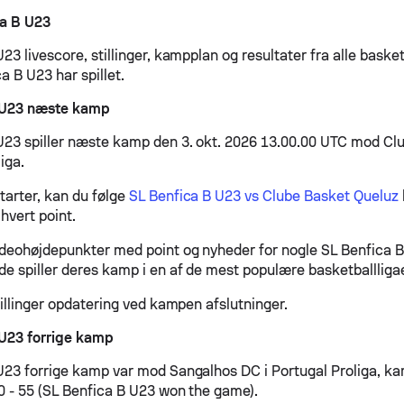
a B U23
23 livescore, stillinger, kampplan og resultater fra alle basket
a B U23 har spillet.
 U23 næste kamp
U23 spiller næste kamp den 3. okt. 2026 13.00.00 UTC mod Cl
liga.
arter, kan du følge
SL Benfica B U23 vs Clube Basket Queluz
hvert point.
ideohøjdepunkter med point og nyheder for nogle SL Benfica
de spiller deres kamp i en af de mest populære basketballligae
tillinger opdatering ved kampen afslutninger.
 U23 forrige kamp
U23 forrige kamp var mod Sangalhos DC i Portugal Proliga, k
00 - 55 (SL Benfica B U23 won the game).