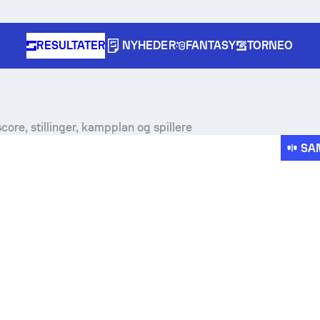
RESULTATER
NYHEDER
FANTASY
TORNEO
core, stillinger, kampplan og spillere
SA