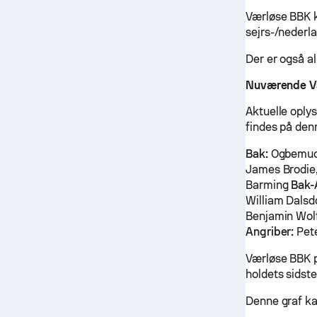
Værløse BBK k
sejrs-/nederl
Der er også a
Nuværende Væ
Aktuelle oply
findes på den
Bak:
Ogbemudi
James Brodie,
Barming
Bak-
William Dalsd
Benjamin Wolf
Angriber:
Pet
Værløse BBK p
holdets sidste
Denne graf ka