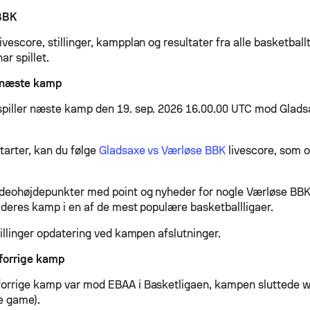
BBK
vescore, stillinger, kampplan og resultater fra alle basketball
r spillet.
 næste kamp
piller næste kamp den 19. sep. 2026 16.00.00 UTC mod Glads
arter, kan du følge
Gladsaxe vs Værløse BBK
livescore, som o
ideohøjdepunkter med point og nyheder for nogle Værløse B
r deres kamp i en af de mest populære basketballligaer.
tillinger opdatering ved kampen afslutninger.
forrige kamp
orrige kamp var mod EBAA i Basketligaen, kampen sluttede wit
e game).