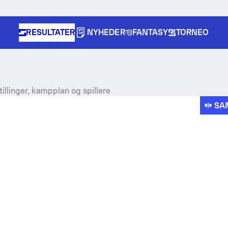
RESULTATER
NYHEDER
FANTASY
TORNEO
illinger, kampplan og spillere
SA