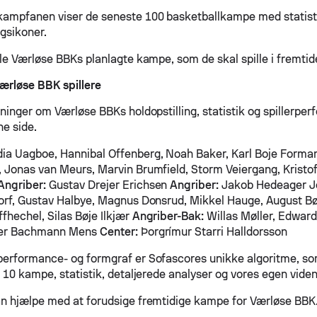
ampfanen viser de seneste 100 basketballkampe med statist
agsikoner.
lle Værløse BBKs planlagte kampe, som de skal spille i fremtid
rløse BBK spillere
sninger om Værløse BBKs holdopstilling, statistik og spillerpe
ne side.
a Uagboe, Hannibal Offenberg, Noah Baker, Karl Boje Forma
 Jonas van Meurs, Marvin Brumfield, Storm Veiergang, Kristo
Angriber:
Gustav Drejer Erichsen
Angriber:
Jakob Hedeager J
orf, Gustav Halbye, Magnus Donsrud, Mikkel Hauge, August Bøj
fhechel, Silas Bøje Ilkjær
Angriber-Bak:
Willas Møller, Edwar
er Bachmann Mens
Center:
Þorgrímur Starri Halldorsson
erformance- og formgraf er Sofascores unikke algoritme, som
 10 kampe, statistik, detaljerede analyser og vores egen viden
n hjælpe med at forudsige fremtidige kampe for Værløse BBK