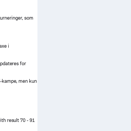
turneringer, som
axe i
pdateres for
BK-kampe, men kun
h result 70 - 91