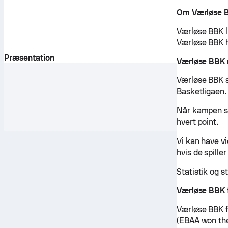
Om Værløse 
Værløse BBK li
Værløse BBK ha
Præsentation
Værløse BBK
Værløse BBK s
Basketligaen.
Når kampen st
hvert point.
Vi kan have v
hvis de spille
Statistik og s
Værløse BBK 
Værløse BBK f
(EBAA won th