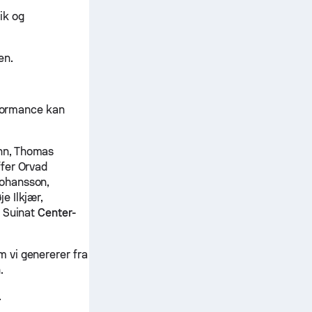
ik og
en.
rformance kan
nn, Thomas
ffer Orvad
ohansson,
e Ilkjær,
d Suinat
Center-
 vi genererer fra
.
.