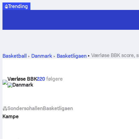
Trending
Værløse BBK score, st
Basketball
Danmark
Basketligaen
Værløse BBK
220
følgere
Danmark
Sondersohallen
Basketligaen
Kampe