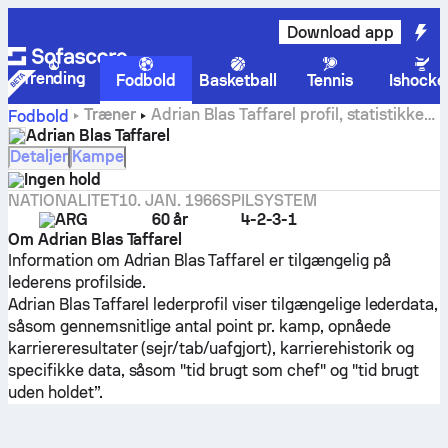
Download app
Trending
Fodbold
Basketball
Tennis
Ishocke
Træner
Adrian Blas Taffarel profil, statistikker
Fodbold
og karrierehistorik
Adrian Blas Taffarel
Detaljer
Kampe
Ingen hold
NATIONALITET
10. JAN. 1966
SPILSYSTEM
ARG
60 år
4-2-3-1
Om Adrian Blas Taffarel
Information om Adrian Blas Taffarel er tilgængelig på
lederens profilside.
Adrian Blas Taffarel lederprofil viser tilgængelige lederdata,
såsom gennemsnitlige antal point pr. kamp, opnåede
karriereresultater (sejr/tab/uafgjort), karrierehistorik og
specifikke data, såsom "tid brugt som chef" og "tid brugt
uden holdet”.