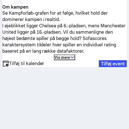
Om kampen
Se Kampforløb-grafen for at følge, hvilket hold der
dominerer kampen i realtid.
I øjeblikket ligger
Chelsea
på 6.-pladsen, mens
Manchester
United
ligger på 16.-pladsen. Vil du sammenligne den
højest bedømte spiller på begge hold? Sofascores
karaktersystem tildeler hver spiller en individuel rating
baseret på en lang række datafaktorer.
Vis mere
Tilføj til kalender
Tilføj event