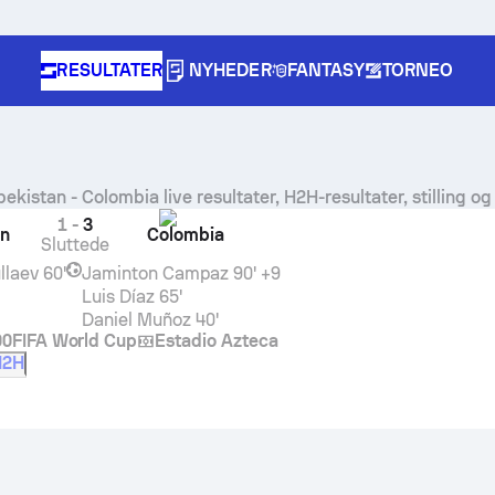
RESULTATER
NYHEDER
FANTASY
TORNEO
bekistan
-
Colombia
live resultater, H2H-resultater, stilling o
1
-
3
an
Colombia
Sluttede
llaev
60'
Jaminton Campaz
90' +9
Luis Díaz
65'
Daniel Muñoz
40'
00
FIFA World Cup
Estadio Azteca
H2H