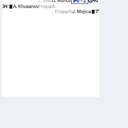
L. Díaz
D. Muñoz
40'
0 - 1
34'
A. Khusanov
Frispark
Frispark
J. Mojica
7'