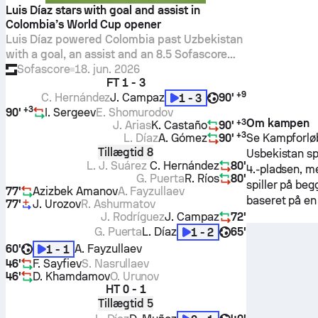
Luis Díaz stars with goal and assist in
Colombia’s World Cup opener
Luis Díaz powered Colombia past Uzbekistan
with a goal, an assist and an 8.5 Sofascore
Rating, adding five fouls won and a shot off
Sofascore
18. jun. 2026
FT
1 - 3
the woodwork in Mexico City.
+
9
C. Hernández
J. Campaz
90'
1 - 3
+
3
90'
I. Sergeev
E. Shomurodov
Om kampen
+
3
J. Arias
K. Castaño
90'
+
3
L. Díaz
A. Gómez
90'
Se Kampforløb-
Tillægtid 8
Usbekistan
sp
L. J. Suárez
C. Hernández
80'
4.-pladsen, 
G. Puerta
R. Ríos
80'
spiller på beg
77'
Azizbek Amanov
A. Fayzullaev
baseret på en
77'
J. Urozov
R. Ashurmatov
J. Rodríguez
J. Campaz
72'
G. Puerta
L. Díaz
65'
1 - 2
60'
A. Fayzullaev
1 - 1
46'
F. Sayfiev
S. Nasrullaev
46'
D. Khamdamov
O. Urunov
HT
0 - 1
Tillægtid 5