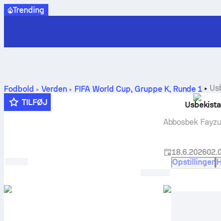
Trending
Us
Fodbold
Verden
FIFA World Cup, Gruppe K
,
Runde 1
TILFØJ
Usbekist
Abbosbek Fayzu
18.6.2026
02.
Opstillinger