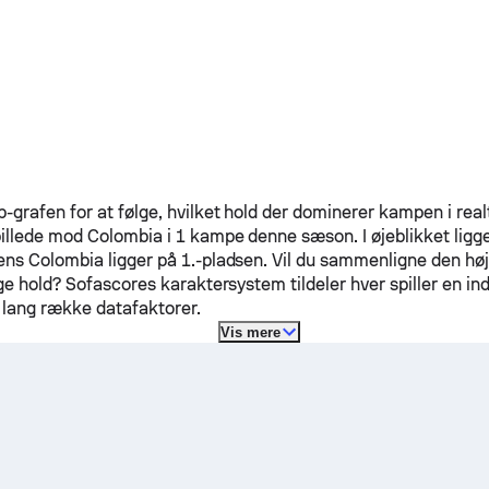
grafen for at følge, hvilket hold der dominerer kampen i realt
illede mod
Colombia
i 1 kampe denne sæson.
I øjeblikket ligg
mens
Colombia
ligger på 1.-pladsen. Vil du sammenligne den h
ge hold? Sofascores karaktersystem tildeler hver spiller en ind
 lang række datafaktorer.
Vis mere