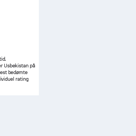
id.
er
Usbekistan
på
øjest bedømte
ividuel rating