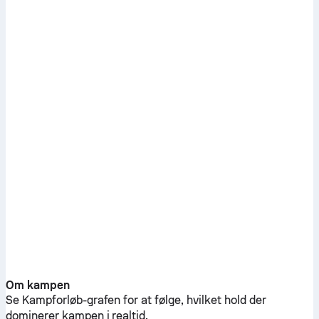
Om kampen
Se Kampforløb-grafen for at følge, hvilket hold der
dominerer kampen i realtid.