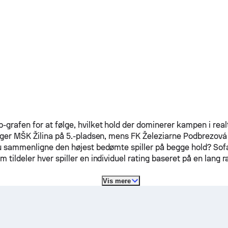
grafen for at følge, hvilket hold der dominerer kampen i realt
igger
MŠK Žilina
på 5.-pladsen, mens
FK Železiarne Podbrezová
du sammenligne den højest bedømte spiller på begge hold? So
 tildeler hver spiller en individuel rating baseret på en lang 
Vis mere