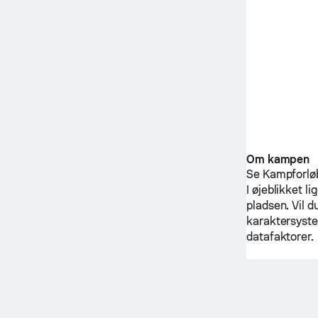
Om kampen
Se Kampforløb-
I øjeblikket l
pladsen. Vil 
karaktersystem
datafaktorer.