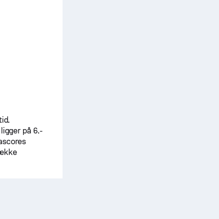
id.
ligger på 6.-
fascores
række