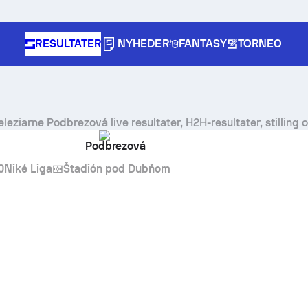
RESULTATER
NYHEDER
FANTASY
TORNEO
eleziarne Podbrezová
live resultater, H2H-resultater, stilling
Podbrezová
0
Niké Liga
Štadión pod Dubňom