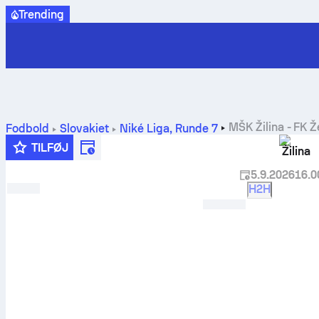
Trending
MŠK Žilina
-
FK Ž
Fodbold
Slovakiet
Niké Liga
,
Runde 7
TILFØJ
Žilina
5.9.2026
16.0
H2H