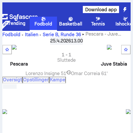
Download app
Trending
Fodbold
Basketball
Tennis
Ishocke
Pescara
-
Juve
Fodbold
Italien
Serie B
,
Runde 36
Stabia
live resultater, H2H-resultater, stilling og
25.4.2026
13.00
forudsigelse
1
-
1
Sluttede
Pescara
Juve Stabia
Lorenzo Insigne
51'
Omar Correia
61'
Oversigt
Opstillinger
Kampe