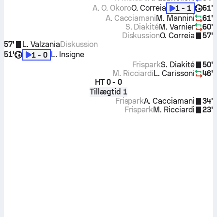
A. O. Okoro
O. Correia
61'
1 - 1
A. Cacciamani
M. Mannini
61'
S. Diakité
M. Varnier
60'
Diskussion
O. Correia
57'
57'
L. Valzania
Diskussion
51'
L. Insigne
1 - 0
Frispark
S. Diakité
50'
M. Ricciardi
L. Carissoni
46'
HT
0 - 0
Tillægtid 1
Frispark
A. Cacciamani
34'
Frispark
M. Ricciardi
23'