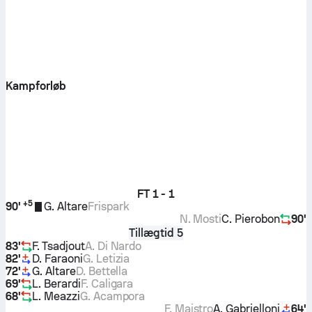
Kampforløb
FT
1 - 1
+
5
90'
G. Altare
Frispark
N. Mosti
C. Pierobon
90'
Tillægtid 5
83'
F. Tsadjout
A. Di Nardo
82'
D. Faraoni
G. Letizia
72'
G. Altare
D. Bettella
69'
L. Berardi
F. Caligara
68'
L. Meazzi
G. Acampora
F. Maistro
A. Gabrielloni
64'