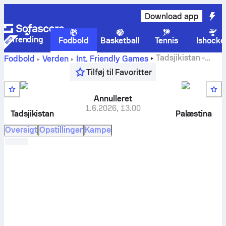
Download app
Trending
Fodbold
Basketball
Tennis
Ishocke
Tadsjikistan
-
Fodbold
Verden
Int. Friendly Games
Palæstina
live resultater, H2H-resultater, stilling og
Tilføj til Favoritter
forudsigelse
Annulleret
1.6.2026
,
13.00
Tadsjikistan
Palæstina
Oversigt
Opstillinger
Kampe