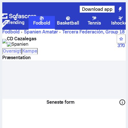
Download app
Trending
Fodbold
Basketball
Tennis
Ishocke
Fodbold
Spanien
Amatør
Tercera Federación, Group 18
CD Cazalegas scores, kampe, stillinger og
CD Cazalegas
spillerstatistik
Spanien
370
Oversigt
Kampe
Præsentation
Seneste form