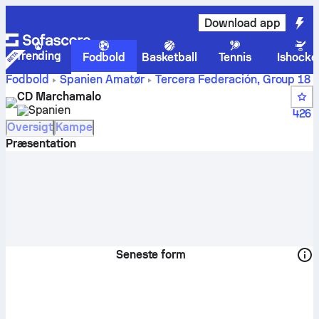
Download app
Trending
Fodbold
Basketball
Tennis
Ishocke
Fodbold
Spanien
Amatør
Tercera Federación, Group 18
CD Marchamalo scores, kampe, stillinger og
CD Marchamalo
spillerstatistik
Spanien
426
Oversigt
Kampe
Præsentation
Seneste form