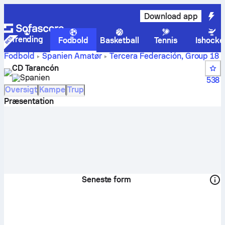
Download app
Trending
Fodbold
Basketball
Tennis
Ishocke
Fodbold
Spanien
Amatør
Tercera Federación, Group 18
CD Tarancón scores, kampe, stillinger og spillerstatistik
CD Tarancón
Spanien
538
Oversigt
Kampe
Trup
Præsentation
Seneste form