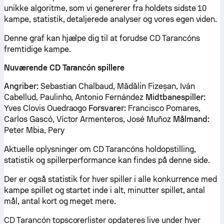
unikke algoritme, som vi genererer fra holdets sidste 10
kampe, statistik, detaljerede analyser og vores egen viden.
Denne graf kan hjælpe dig til at forudse CD Tarancóns
fremtidige kampe.
Nuværende CD Tarancón spillere
Angriber:
Sebastian Chalbaud, Mădălin Fizeșan, Iván
Cabellud, Paulinho, Antonio Fernández
Midtbanespiller:
Yves Clovis Ouedraogo
Forsvarer:
Francisco Pomares,
Carlos Gascó, Víctor Armenteros, José Muñoz
Målmand:
Peter Mbia, Pery
Aktuelle oplysninger om CD Tarancóns holdopstilling,
statistik og spillerperformance kan findes på denne side.
Der er også statistik for hver spiller i alle konkurrence med
kampe spillet og startet inde i alt, minutter spillet, antal
mål, antal kort og meget mere.
CD Tarancón topscorerlister opdateres live under hver