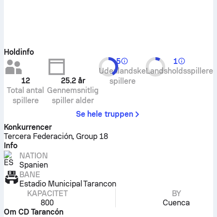
Holdinfo
5
1
Udenlandske
Landsholdsspillere
12
25.2
år
spillere
Total antal
Gennemsnitlig
spillere
spiller alder
Se hele truppen
Konkurrencer
Tercera Federación, Group 18
Info
NATION
Spanien
BANE
Estadio Municipal Tarancon
KAPACITET
BY
800
Cuenca
Om CD Tarancón