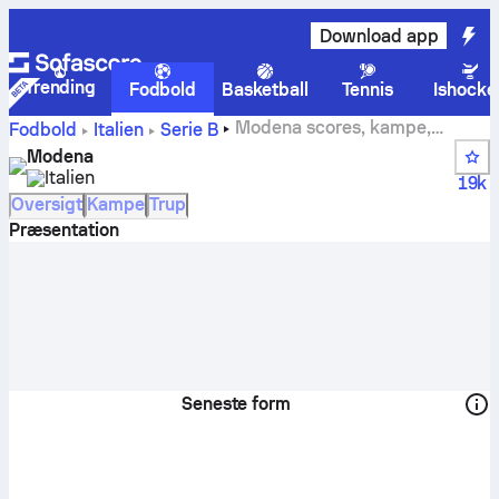
Download app
Trending
Fodbold
Basketball
Tennis
Ishocke
Modena scores, kampe,
Fodbold
Italien
Serie B
stillinger og spillerstatistik
Modena
Italien
19k
Oversigt
Kampe
Trup
Præsentation
Seneste form