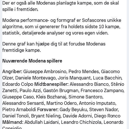
Der er også alle Modenas planlagte kampe, som de skal
spille i fremtiden.
Modena performance- og formgraf er Sofascores unikke
algoritme, som vi genererer fra holdets sidste 10 kampe,
statistik, detaljerede analyser og vores egen viden.
Denne graf kan hjælpe dig til at forudse Modenas
fremtidige kampe.
Nuværende Modena spillere
Angriber:
Giuseppe Ambrosino, Pedro Mendes, Giacomo
Olzer, Daniele Montevago, Joris Manquant, Luca Bacchin,
Edoardo Colpo
Midtbanespiller:
Alessandro Bianco, Stênio
Zanetti, Paulo Azzi, Gastón Brugman, Francesco Zampano,
Giuseppe Caso, Kleis Bozhanaj, Simone Santoro,
Alessandro Sersanti, Martino Odero, Antonio Imputato,
Pietro Arnaboldi
Forsvarer:
Gady Beyuku, Steven Nador,
Daniel Tonoli, Bryant Nieling, Davide Adorni, Diego Ronco
Målmand:
Abdullah Laidani, Leandro Chichizola, Leonardo
Consiglio