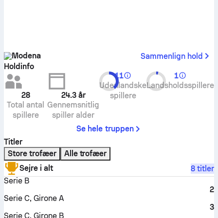
Modena
Sammenlign hold
Holdinfo
11
1
Udenlandske
Landsholdsspillere
28
24.3
år
spillere
Total antal
Gennemsnitlig
spillere
spiller alder
Se hele truppen
Titler
Store trofæer
Alle trofæer
Sejre i alt
8 titler
Serie B
2
Serie C, Girone A
3
Serie C, Girone B