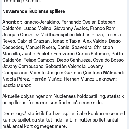
fremtidige kampe.
Nuværende Ñublense spillere
Angriber:
Ignacio Jeraldino, Fernando Ovelar, Esteban
Calderón, Lucas Molina, Giovanny Ávalos, Franco Rami,
Joaquín González
Midtbanespiller:
Matías Plaza, Lorenzo
Reyes, Gabriel Graciani, Ignacio Tapia, Alex Valdés, Diego
Céspedes, Manuel Rivera, Daniel Saavedra, Christian
Mansilla, Justin Poblete
Forsvarer:
Carlos Salomón, Pablo
Calderón, Felipe Campos, Diego Sanhueza, Osvaldo Bosso,
Jovany Campusano, Sebastián Valencia, Jovany
Campusano, Vicente Joaquin Guzman Quintana
Målmand:
Nicola Pérez, Hernán Muñoz, Hernan Munoz
Unknown:
Bastia Munoz
Aktuelle oplysninger om Ñublenses holdopstilling, statistik
og spillerperformance kan findes på denne side.
Der er også statistik for hver spiller i alle konkurrence med
kampe spillet og startet inde i alt, minutter spillet, antal
mål, antal kort og meget mere.