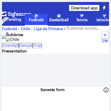
Download app
Trending
Fodbold
Basketball
Tennis
Ishocke
Ñublense scores,
Fodbold
Chile
Liga de Primera
kampe, stillinger og spillerstatistik
Ñublense
Chile
14k
Oversigt
Kampe
Trup
Præsentation
Seneste form