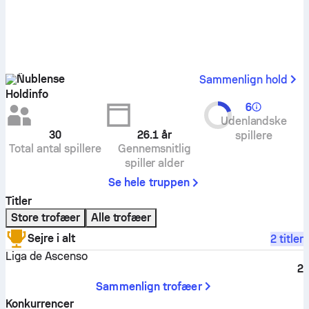
Ñublense
Sammenlign hold
Holdinfo
6
Udenlandske
30
26.1
år
spillere
Total antal spillere
Gennemsnitlig
spiller alder
Se hele truppen
Titler
Store trofæer
Alle trofæer
Sejre i alt
2 titler
Liga de Ascenso
2
Sammenlign trofæer
Konkurrencer