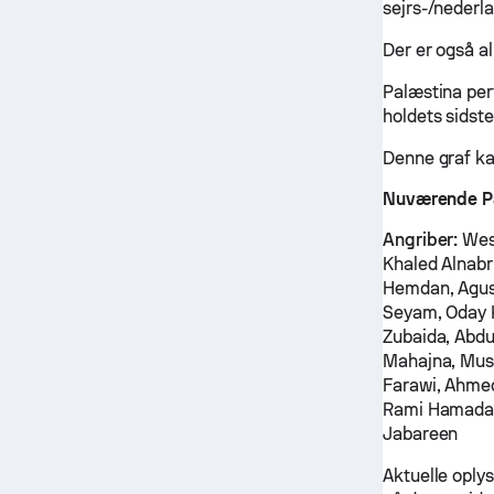
sejrs-/nederl
Der er også al
Palæstina per
holdets sidste
Denne graf ka
Nuværende Pa
Angriber:
Wess
Khaled Alnab
Hemdan, Agus
Seyam, Oday K
Zubaida, Abdu
Mahajna, Mus'
Farawi, Ahmed
Rami Hamada, 
Jabareen
Aktuelle oplys