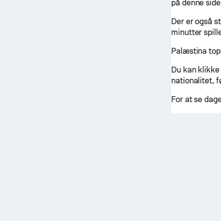
på denne side
Der er også st
minutter spill
Palæstina top
Du kan klikke
nationalitet, 
For at se dag