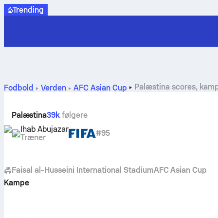
Trending
Palæstina scores, kampe,
Fodbold
Verden
AFC Asian Cup
Palæstina
39k
følgere
Ihab Abujazar
#95
Træner
Faisal al-Husseini International Stadium
AFC Asian Cup
Kampe