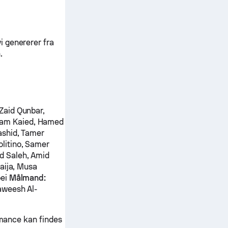
i genererer fra
.
Zaid Qunbar,
am Kaied, Hamed
shid, Tamer
litino, Samer
 Saleh, Amid
aija, Musa
bei
Målmand:
aweesh Al-
rmance kan findes