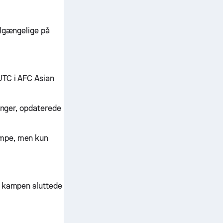
ilgængelige på
UTC i AFC Asian
linger, opdaterede
ampe, men kun
, kampen sluttede