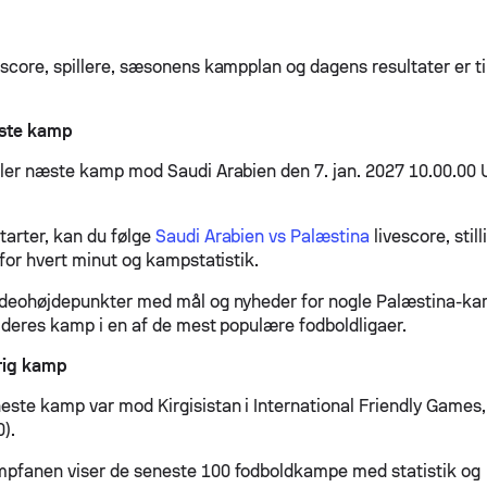
escore, spillere, sæsonens kampplan og dagens resultater er t
ste kamp
ller næste kamp mod Saudi Arabien den 7. jan. 2027 10.00.00 
arter, kan du følge
Saudi Arabien vs Palæstina
livescore, stil
 for hvert minut og kampstatistik.
ideohøjdepunkter med mål og nyheder for nogle Palæstina-k
r deres kamp i en af de mest populære fodboldligaer.
rig kamp
este kamp var mod Kirgisistan i International Friendly Games
0).
pfanen viser de seneste 100 fodboldkampe med statistik og