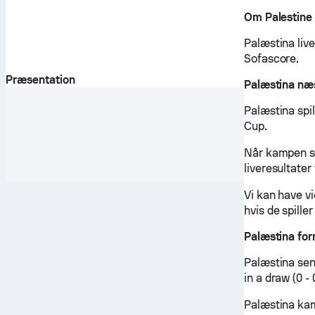
Om Palestine
Palæstina liv
Sofascore.
Præsentation
Palæstina næ
Palæstina spi
Cup.
Når kampen st
liveresultater
Vi kan have v
hvis de spille
Palæstina for
Palæstina sen
in a draw (0 - 
Palæstina kam