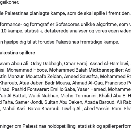
agsikoner.
le Palæstinas planlagte kampe, som de skal spille i fremtiden.
formance- og formgraf er Sofascores unikke algoritme, som v
 10 kampe, statistik, detaljerede analyser og vores egen viden
n hjælpe dig til at forudse Palæstinas fremtidige kampe.
læstina spillere
am Abou Ali, Oday Dabbagh, Omar Faraj, Assad Al-Hamlawi, 
risi, Mohammad Hboos, Mohammed Balah
Midtbanespiller:
Ad
tín Manzur, Moustafa Zeidan, Ameed Sawafta, Mohammed Ra
haroub, Ataa Jaber, Badr Mousa, Ahmad Al-Qaq, Francisco Po
lhadi Rashid
Forsvarer:
Emilio Saba, Yaser Hamed, Mohammed
ab Al Battat, Wajdi Nabhan, Michel Termanini, Khalid Abu El H
 Taha, Samer Jondi, Sultan Abu Daken, Abada Baroud, Ali Ra
Mahdi Assi, Baraa Kharoub, Tawfiq Ali, Abed Yassin, Rami Sh
ninger om Palæstinas holdopstilling, statistik og spillerperfo