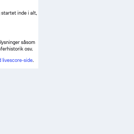
startet inde i alt,
oplysninger såsom
sferhistorik osv.
 livescore-side
.