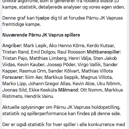
unikke algoritme, som vi genererer fra holdets sidste 10
kampe, statistik, detaljerede analyser og vores egen viden.
Denne graf kan hjælpe dig til at forudse Pärnu JK Vapruss
fremtidige kampe.
Nuværende Pärnu JK Vaprus spillere
Angriber:
Mark Lepik, Ako Henno Kõrre, Kerdo Kutsar,
Tristan Rand, Emil Dolgov, Raul Roosson
Midtbanespiller:
Tristan Pajo, Matthias Limberg, Henri Välja, Sten Jakob
Viidas, Kevin Kauber, Joosep Põder, Virgo Vallik, Sander
Kapper, Rasmus Orm, Sander Kõlvart, Mathias Villota
Forsvarer:
Siim Aer, Markkus Seppik, Magnus Villota,
Marko Lipp, Johann Gregor Allas, Kevin Aloe, Uku Nõmm,
Joonas Sild, Ekke Kesküla
Målmand:
Ott Nomm, Markkus
Ristimets, Hendrik Vainu
Aktuelle oplysninger om Pärnu JK Vapruss holdopstilling,
statistik og spillerperformance kan findes på denne side.
Der er også statistik for hver spiller i alle konkurrence med