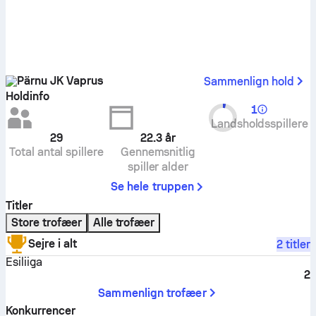
Pärnu JK Vaprus
Sammenlign hold
Holdinfo
1
Landsholdsspillere
29
22.3
år
Total antal spillere
Gennemsnitlig
spiller alder
Se hele truppen
Titler
Store trofæer
Alle trofæer
Sejre i alt
2 titler
Esiliiga
2
Sammenlign trofæer
Konkurrencer