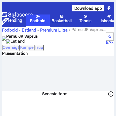
Download app
Trending
Fodbold
Basketball
Tennis
Ishocke
Pärnu JK Vaprus
Fodbold
Estland
Premium Liiga
scores, kampe, stillinger og spillerstatistik
Pärnu JK Vaprus
Estland
5.7k
Oversigt
Kampe
Trup
Præsentation
Seneste form