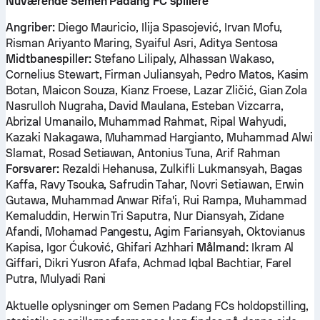
Nuværende Semen Padang FC spillere
Angriber:
Diego Mauricio, Ilija Spasojević, Irvan Mofu,
Risman Ariyanto Maring, Syaiful Asri, Aditya Sentosa
Midtbanespiller:
Stefano Lilipaly, Alhassan Wakaso,
Cornelius Stewart, Firman Juliansyah, Pedro Matos, Kasim
Botan, Maicon Souza, Kianz Froese, Lazar Zličić, Gian Zola
Nasrulloh Nugraha, David Maulana, Esteban Vizcarra,
Abrizal Umanailo, Muhammad Rahmat, Ripal Wahyudi,
Kazaki Nakagawa, Muhammad Hargianto, Muhammad Alwi
Slamat, Rosad Setiawan, Antonius Tuna, Arif Rahman
Forsvarer:
Rezaldi Hehanusa, Zulkifli Lukmansyah, Bagas
Kaffa, Ravy Tsouka, Safrudin Tahar, Novri Setiawan, Erwin
Gutawa, Muhammad Anwar Rifa'i, Rui Rampa, Muhammad
Kemaluddin, Herwin Tri Saputra, Nur Diansyah, Zidane
Afandi, Mohamad Pangestu, Agim Fariansyah, Oktovianus
Kapisa, Igor Ćuković, Ghifari Azhhari
Målmand:
Ikram Al
Giffari, Dikri Yusron Afafa, Achmad Iqbal Bachtiar, Farel
Putra, Mulyadi Rani
Aktuelle oplysninger om Semen Padang FCs holdopstilling,