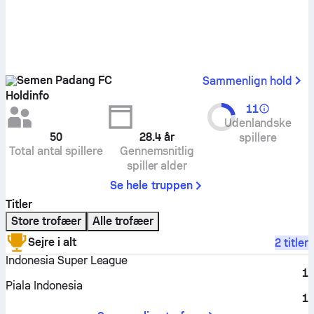
Semen Padang FC
Sammenlign hold
Holdinfo
11
Udenlandske
50
28.4
år
spillere
Total antal spillere
Gennemsnitlig
spiller alder
Se hele truppen
Titler
Store trofæer
Alle trofæer
Sejre i alt
2 titler
Indonesia Super League
1
Piala Indonesia
1