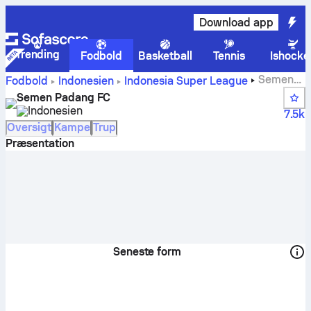
Download app
Trending
Fodbold
Basketball
Tennis
Ishocke
Semen
Fodbold
Indonesien
Indonesia Super League
Padang FC scores, kampe, stillinger og spillerstatistik
Semen Padang FC
Indonesien
7.5k
Oversigt
Kampe
Trup
Præsentation
Seneste form