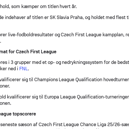
6 hold, som kæmper om titlen hvert år.
indehaver af titlen er SK Slavia Praha, og holdet med flest t
rer live-fodboldresultater og Czech First League kampplan, res
.
mat for Czech First League
res i 3 grupper med et op- og nedrykningssystem for de bedst
kker ned i
FNL
.
valificerer sig til Champions League Qualification hovedturner
oner.
old kvalificerer sig til Europa League Qualification-turneringen
ionen.
League topscorere
i seneste sæson af Czech First League Chance Liga 25/26-sæ