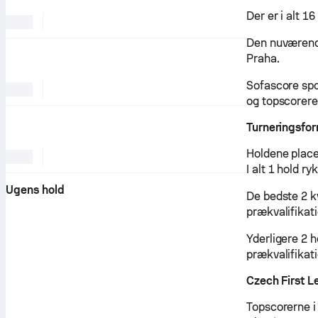
Der er i alt 1
Den nuværende 
Praha.
Sofascore spo
og topscorere
Turneringsfor
Holdene place
I alt 1 hold ry
Ugens hold
De bedste 2 k
prækvalifikati
Yderligere 2 h
prækvalifikat
Czech First 
Topscorerne 