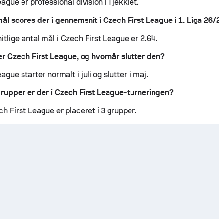
ague er professional division i Tjekkiet.
l scores der i gennemsnit i Czech First League i 1. Liga 26/
tlige antal mål i Czech First League er 2.64.
er Czech First League, og hvornår slutter den?
ague starter normalt i juli og slutter i maj.
upper er der i Czech First League-turneringen?
h First League er placeret i 3 grupper.