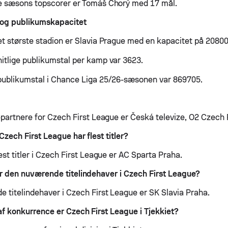
e sæsons topscorer er Tomáš Chorý med 17 mål.
 og publikumskapacitet
t største stadion er Slavia Prague med en kapacitet på 20800
tlige publikumstal per kamp var 3623.
publikumstal i Chance Liga 25/26-sæsonen var 869705.
-partnere for Czech First League er Česká televize, O2 Czech 
 Czech First League har flest titler?
st titler i Czech First League er AC Sparta Praha.
er den nuværende titelindehaver i Czech First League?
 titelindehaver i Czech First League er SK Slavia Praha.
af konkurrence er Czech First League i Tjekkiet?