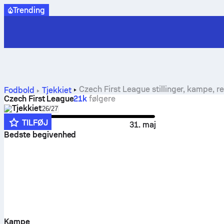
Trending
Czech First League stillinger, kampe, re
Fodbold
Tjekkiet
Czech First League
21k
følgere
Tjekkiet
Select season in unique tournament header
26/27
TILFØJ
25. jul.
31. maj
Bedste begivenhed
Kampe