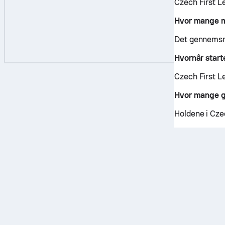
Czech First Le
Hvor mange må
Det gennemsni
Hvornår start
Czech First Le
Hvor mange gr
Holdene i Czec