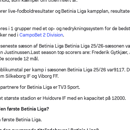
2 hold, som kæmper om titlen hvert år.
er live-fodboldresultater og Betinia Liga kampplan, resultater
res i 1 grupper med et op- og nedrykningssystem for de bedst
kker ned i
CampoBet 2 Division
.
 seneste sæson af Betinia Liga Betinia Liga 25/26-sæsonen va
an Justinussen.Last season top scorers are: Frederik Gytkjær,
De scorede 12 mål.
ublikumstal per kamp i sæsonen Betinia Liga 25/26 var9117. D
 Silkeborg IF og Viborg FF.
partnere for Betinia Liga er TV3 Sport.
t største stadion er Hvidovre IF med en kapacitet på 12000.
n første Betinia Liga?
første Betinia Liga.