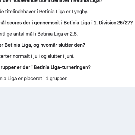
er den nuværende titelindehaver i Betinia Liga?
 titelindehaver i Betinia Liga er Lyngby.
l scores der i gennemsnit i Betinia Liga i 1. Division 26/27?
lige antal mål i Betinia Liga er 2.8.
er Betinia Liga, og hvornår slutter den?
arter normalt i juli og slutter i juni.
upper er der i Betinia Liga-turneringen?
nia Liga er placeret i 1 grupper.