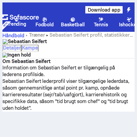
Download app
Trending
Fodbold
Basketball
Tennis
Ishocke
Træner
Sebastian Seifert profil, statistikker
Håndbold
og karrierehistorik
Sebastian Seifert
Detaljer
Kampe
Ingen hold
Om Sebastian Seifert
Information om Sebastian Seifert er tilgængelig på
lederens profilside.
Sebastian Seifert lederprofil viser tilgængelige lederdata,
såsom gennemsnitlige antal point pr. kamp, opnåede
karriereresultater (sejr/tab/uafgjort), karrierehistorik og
specifikke data, såsom "tid brugt som chef" og "tid brugt
uden holdet”.