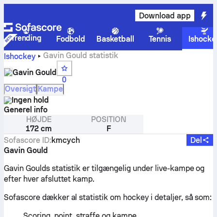
Download app
Trending
Fodbold
Basketball
Tennis
Ishocke
Gavin Gould statistik
Ishockey
Gavin Gould
0
Oversigt
Kampe
Ingen hold
Generel info
HØJDE
POSITION
172 cm
F
Sofascore ID
:
kmcych
Del
Gavin Gould
Gavin Goulds statistik er tilgængelig under live-kampe og
efter hver afsluttet kamp.
Sofascore dækker al statistik om hockey i detaljer, så som:
Scoring, point, straffe og kampe