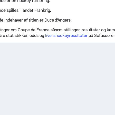
ce er en hockey turnering.
e spilles i landet Frankrig.
 indehaver af titlen er Ducs d'Angers.
inger om Coupe de France såsom stillinger, resultater og kam
dre statistikker, odds og
live ishockeyresultater
på Sofascore.