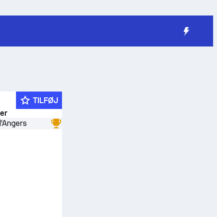
TILFØJ
der
'Angers