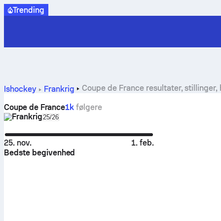
Trending
Coupe de France resultater, stillinger,
Ishockey
Frankrig
Coupe de France
1k
følgere
Frankrig
Select season in unique tournament header
25/26
25. nov.
1. feb.
Bedste begivenhed