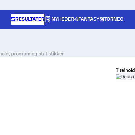
RESULTATER
NYHEDER
FANTASY
TORNEO
 hold, program og statistikker
Titelhol
Ducs d