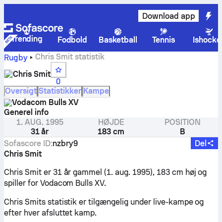
Download app
Trending
Fodbold
Basketball
Tennis
Ishocke
Chris Smit statistik
Rugby
Chris Smit
0
Oversigt
Statistikker
Kampe
Vodacom Bulls XV
Generel info
1. AUG. 1995
HØJDE
POSITION
31 år
183 cm
B
Sofascore ID
:
nzbry9
Del
Chris Smit
Chris Smit er 31 år gammel (1. aug. 1995), 183 cm høj og
spiller for Vodacom Bulls XV.
Chris Smits statistik er tilgængelig under live-kampe og
efter hver afsluttet kamp.