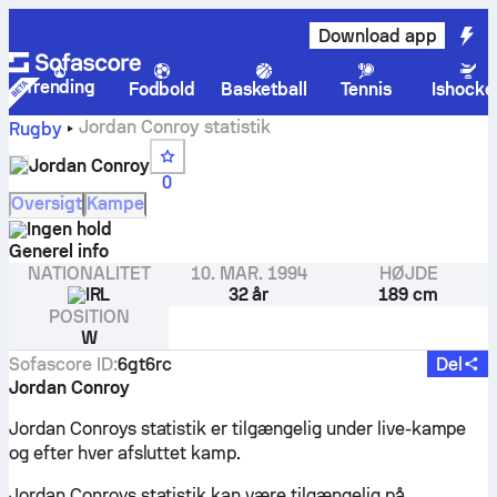
Download app
Trending
Fodbold
Basketball
Tennis
Ishocke
Jordan Conroy statistik
Rugby
Jordan Conroy
0
Oversigt
Kampe
Ingen hold
Generel info
NATIONALITET
10. MAR. 1994
HØJDE
IRL
32 år
189 cm
POSITION
W
Sofascore ID
:
6gt6rc
Del
Jordan Conroy
Jordan Conroys statistik er tilgængelig under live-kampe
og efter hver afsluttet kamp.
Jordan Conroys statistik kan være tilgængelig på