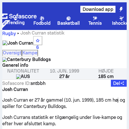
Download app
Trending
Fodbold
Basketball
Tennis
Ishocke
Josh Curran statistik
Rugby
Josh Curran
6
Oversigt
Kampe
Canterbury Bulldogs
Generel info
NATIONALITET
10. JUN. 1999
HØJDE
AUS
27 år
185 cm
Sofascore ID
:
sntbbh
Del
Josh Curran
Josh Curran er 27 år gammel (10. jun. 1999), 185 cm høj og
spiller for Canterbury Bulldogs.
Josh Currans statistik er tilgængelig under live-kampe og
efter hver afsluttet kamp.