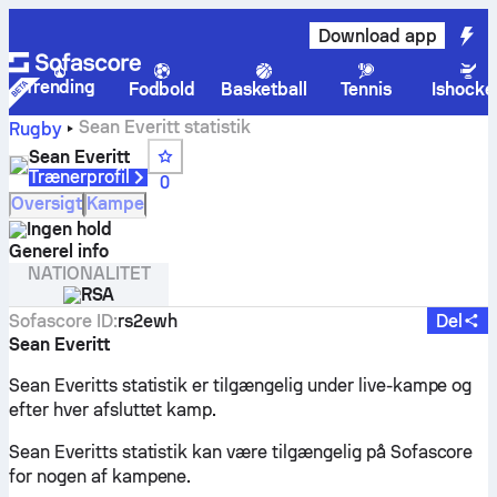
Download app
Trending
Fodbold
Basketball
Tennis
Ishocke
Sean Everitt statistik
Rugby
Sean Everitt
Trænerprofil
0
Oversigt
Kampe
Ingen hold
Generel info
NATIONALITET
RSA
Sofascore ID
:
rs2ewh
Del
Sean Everitt
Sean Everitts statistik er tilgængelig under live-kampe og
efter hver afsluttet kamp.
Sean Everitts statistik kan være tilgængelig på Sofascore
for nogen af kampene.