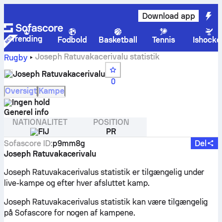
Download app
Trending
Fodbold
Basketball
Tennis
Ishocke
Joseph Ratuvakacerivalu statistik
Rugby
Joseph Ratuvakacerivalu
0
Oversigt
Kampe
Ingen hold
Generel info
NATIONALITET
POSITION
FIJ
PR
Sofascore ID
:
p9mm8g
Del
Joseph Ratuvakacerivalu
Joseph Ratuvakacerivalus statistik er tilgængelig under
live-kampe og efter hver afsluttet kamp.
Joseph Ratuvakacerivalus statistik kan være tilgængelig
på Sofascore for nogen af kampene.