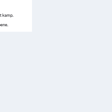
et kamp.
pene.