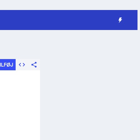
ILFØJ