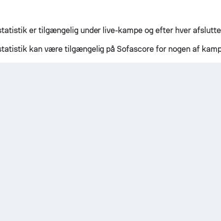
tatistik er tilgængelig under live-kampe og efter hver afslutt
statistik kan være tilgængelig på Sofascore for nogen af kam