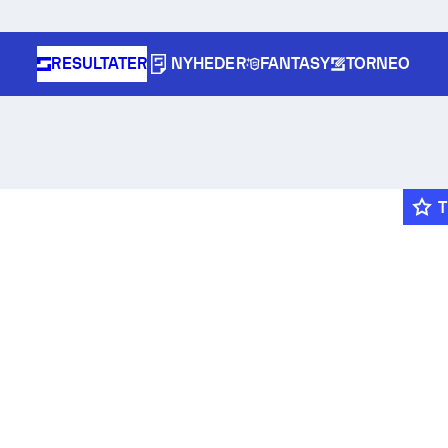
RESULTATER
NYHEDER
FANTASY
TORNEO
T