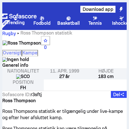
Download app
Trending
Fodbold
Basketball
Tennis
Ishocke
Ross Thompson statistik
Rugby
Ross Thompson
0
Oversigt
Kampe
Ingen hold
Generel info
NATIONALITET
11. APR. 1999
HØJDE
SCO
27 år
183 cm
POSITION
FH
Sofascore ID
:
r3sftj
Del
Ross Thompson
Ross Thompsons statistik er tilgængelig under live-kampe
og efter hver afsluttet kamp.
Ross Thompsons statistik kan være tilgængelig på