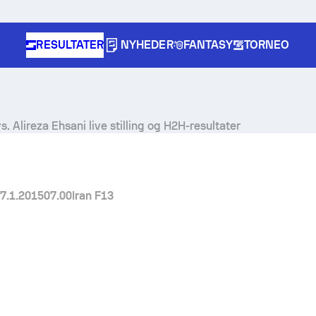
RESULTATER
NYHEDER
FANTASY
TORNEO
s.
Alireza Ehsani
live stilling og H2H-resultater
7.1.2015
07.00
Iran F13