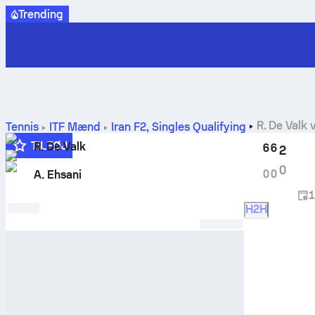
Trending
R. De Valk
v
Tennis
ITF Mænd
Iran F2, Singles Qualifying
TILFØJ
R. De Valk
6
6
2
0
0
0
A. Ehsani
1
H2H