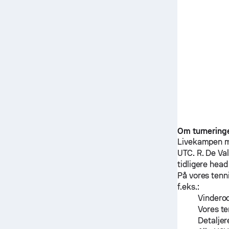
Om turnering
Livekampen 
UTC.
R. De Va
tidligere he
På vores tenn
f.eks.:
Vinderod
Vores te
Detaljer