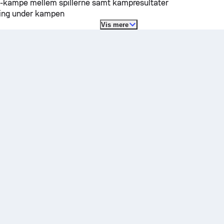
H-kampe mellem spillerne samt kampresultater
lling under kampen
Vis mere