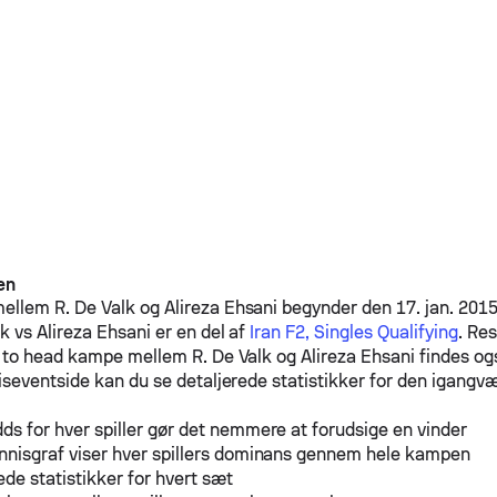
en
mellem
R. De Valk
og
Alireza Ehsani
begynder den 17. jan. 2015
lk
vs
Alireza Ehsani
er en del af
Iran F2, Singles Qualifying
. Re
ad to head kampe mellem
R. De Valk
og
Alireza Ehsani
findes og
iseventside kan du se detaljerede statistikker for den igang
ds for hver spiller gør det nemmere at forudsige en vinder
nnisgraf viser hver spillers dominans gennem hele kampen
ede statistikker for hvert sæt