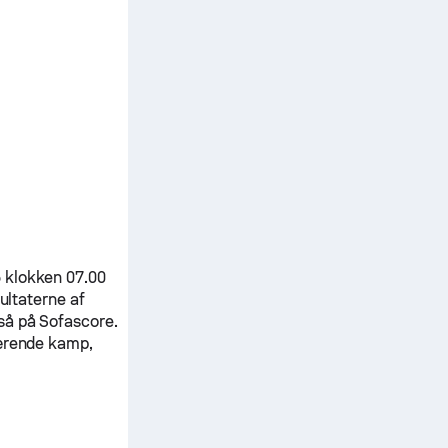
 klokken 07.00
sultaterne af
så på Sofascore.
værende kamp,