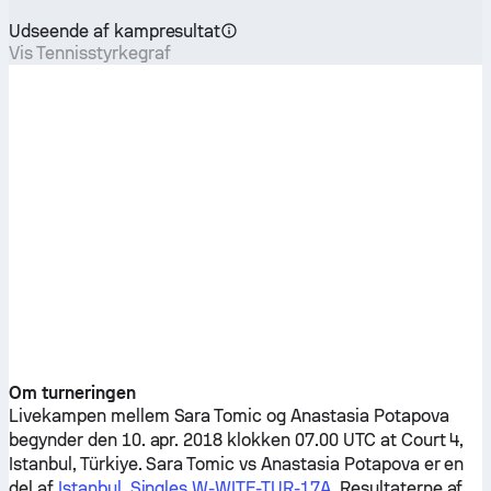
Udseende af kampresultat
Vis Tennisstyrkegraf
Om turneringen
Livekampen mellem
Sara Tomic
og
Anastasia Potapova
begynder den 10. apr. 2018 klokken 07.00 UTC at Court 4,
Istanbul, Türkiye.
Sara Tomic
vs
Anastasia Potapova
er en
del af
Istanbul, Singles W-WITF-TUR-17A
. Resultaterne af