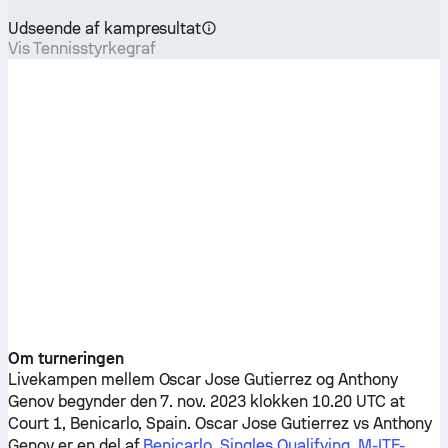
Udseende af kampresultat
Vis Tennisstyrkegraf
Om turneringen
Livekampen mellem
Oscar Jose Gutierrez
og
Anthony
Genov
begynder den 7. nov. 2023 klokken 10.20 UTC at
Court 1, Benicarlo, Spain.
Oscar Jose Gutierrez
vs
Anthony
Genov
er en del af
Benicarlo, Singles Qualifying, M-ITF-