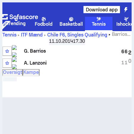
Download app
Trending
Fodbold
Basketball
Tennis
Ishocke
Barrios
Tennis
ITF Mænd
Chile F6, Singles Qualifying
G.
vs.
Americo Lanzoni
live stilling og H2H-resultater
11.10.2014
17.30
G. Barrios
6
6
2
0
1
1
A. Lanzoni
Oversigt
Kampe