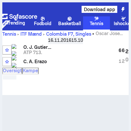
Download app
Trending
Fodbold
Basketball
Tennis
Ishocke
Oscar Jose
Tennis
ITF Mænd
Colombia F7, Singles
Gutierrez
vs.
Camilo Andres Erazo
live stilling og H2H-
16.11.2016
15.10
resultater
O. J. Gutierrez
6
6
2
ATP 713.
0
1
2
C. A. Erazo
Oversigt
Kampe