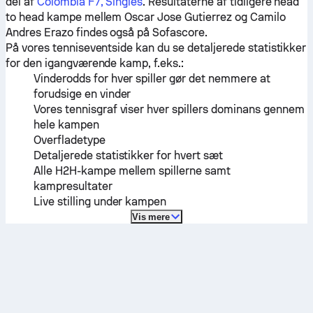
del af
Colombia F7, Singles
. Resultaterne af tidligere head
to head kampe mellem
Oscar Jose Gutierrez
og
Camilo
Andres Erazo
findes også på Sofascore.
På vores tenniseventside kan du se detaljerede statistikker
for den igangværende kamp, f.eks.:
Vinderodds for hver spiller gør det nemmere at
forudsige en vinder
Vores tennisgraf viser hver spillers dominans gennem
hele kampen
Overfladetype
Detaljerede statistikker for hvert sæt
Alle H2H-kampe mellem spillerne samt
kampresultater
Live stilling under kampen
Vis mere