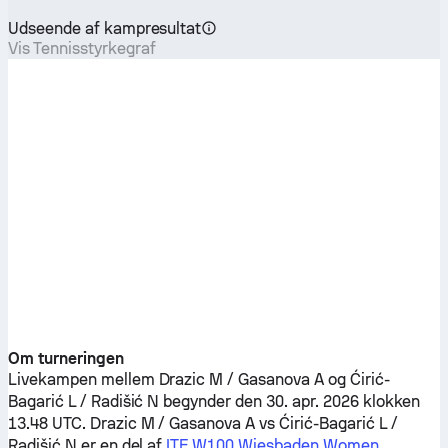
Udseende af kampresultat
Vis Tennisstyrkegraf
Om turneringen
Livekampen mellem
Drazic M / Gasanova A
og
Ćirić-
Bagarić L / Radišić N
begynder den 30. apr. 2026 klokken
13.48 UTC.
Drazic M / Gasanova A
vs
Ćirić-Bagarić L /
Radišić N
er en del af
ITF W100 Wiesbaden Women