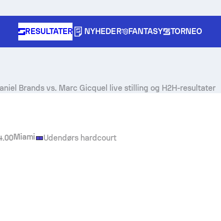
RESULTATER
NYHEDER
FANTASY
TORNEO
aniel Brands
vs.
Marc Gicquel
live stilling og H2H-resultater
Miami
4.00
Udendørs hardcourt