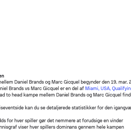
en
mellem
Daniel Brands
og
Marc Gicquel
begynder den 19. mar. 
niel Brands
vs
Marc Gicquel
er en del af
Miami, USA, Qualifyi
head to head kampe mellem
Daniel Brands
og
Marc Gicquel
find
iseventside kan du se detaljerede statistikker for den igang
ds for hver spiller gør det nemmere at forudsige en vinder
nnisgraf viser hver spillers dominans gennem hele kampen