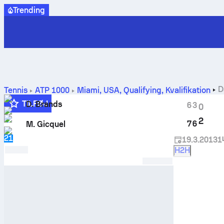
Trending
D
Tennis
ATP
1000
Miami, USA, Qualifying
,
Kvalifikation
TILFØJ
D. Brands
6
3
0
2
2
7
6
M. Gicquel
21
19.3.2013
1
H2H