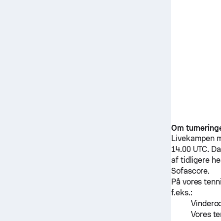
Om turnering
Livekampen 
14.00 UTC.
Da
af tidligere 
Sofascore.
På vores tenn
f.eks.:
Vinderod
Vores te