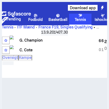
Download app
Trending
Fodbold
Basketball
Tennis
Ishocke
Tennis
ITF Mænd
France F19, Singles Qualifying
Gauthier Champion
vs.
Christophe Cote
live stilling og
13.9.2014
07.30
H2H-resultater
G. Champion
6
6
2
0
0
1
C. Cote
Oversigt
Kampe