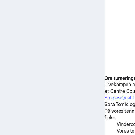
Om turnering
Livekampen 
at Centre Cou
Singles Qual
Sara Tomic
o
På vores tenn
f.eks.:
Vinderod
Vores te