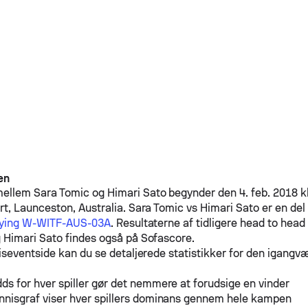
en
mellem
Sara Tomic
og
Himari Sato
begynder den 4. feb. 2018 
rt, Launceston, Australia.
Sara Tomic
vs
Himari Sato
er en del
ifying W-WITF-AUS-03A
. Resultaterne af tidligere head to he
g
Himari Sato
findes også på Sofascore.
iseventside kan du se detaljerede statistikker for den igang
ds for hver spiller gør det nemmere at forudsige en vinder
nnisgraf viser hver spillers dominans gennem hele kampen