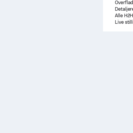
Overfla
Detaljer
Alle H2
Live sti