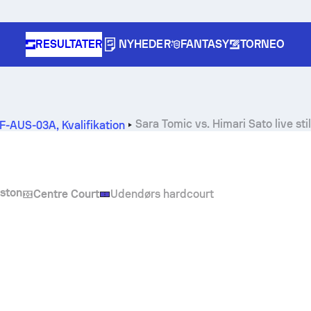
RESULTATER
NYHEDER
FANTASY
TORNEO
Sara Tomic
vs.
Himari Sato
live sti
ITF-AUS-03A
,
Kvalifikation
ston
Centre Court
Udendørs hardcourt