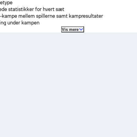
detype
ede statistikker for hvert sæt
H-kampe mellem spillerne samt kampresultater
lling under kampen
Vis mere