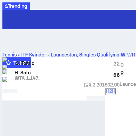
Trending
Tennis
ITF Kvinder
Launceston, Singles Qualifying W-W
resultater
TILFØJ
S. Tomic
2
2
0
5
H. Sato
2
6
6
WTA 1.147.
Launce
4.2.2018
02.00
H2H