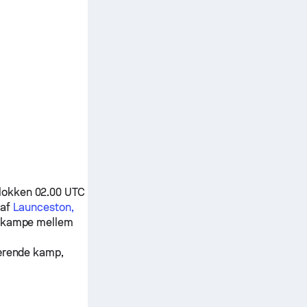
klokken 02.00 UTC
 af
Launceston,
ad kampe mellem
værende kamp,