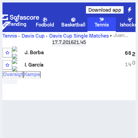
Download app
Trending
Fodbold
Basketball
Tennis
Ishocke
Juan
Tennis
Davis Cup
Davis Cup Single Matches
Borba
vs.
I. García
live stilling og H2H-resultater
17.7.2016
21.45
J. Borba
6
6
2
0
1
4
I. García
Oversigt
Kampe