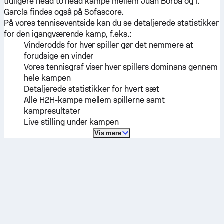
tidligere head to head kampe mellem
Juan Borba
og
I.
García
findes også på Sofascore.
På vores tenniseventside kan du se detaljerede statistikker
for den igangværende kamp, f.eks.:
Vinderodds for hver spiller gør det nemmere at
forudsige en vinder
Vores tennisgraf viser hver spillers dominans gennem
hele kampen
Detaljerede statistikker for hvert sæt
Alle H2H-kampe mellem spillerne samt
kampresultater
Live stilling under kampen
Vis mere