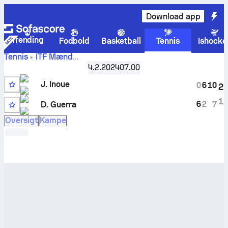
Download app
Trending
Fodbold
Basketball
Tennis
Ishocke
Tennis
ITF Mænd
Jacques-
Antalya, Singles Qualifying, M-ITF-TUR-05A
4.2.2024
07.00
Kai Inoue
vs.
Davide Guerra
live stilling og H2H-resultater
J. Inoue
0
6
10
2
1
6
2
7
D. Guerra
Oversigt
Kampe