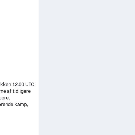
okken 12.00 UTC.
ne af tidligere
core.
værende kamp,