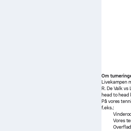
Om turnering
Livekampen 
R. De Valk
vs
head to head
På vores tenn
f.eks.:
Vinderod
Vores te
Overfla