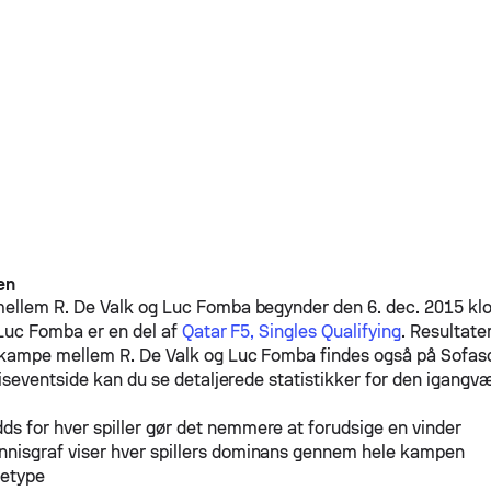
en
mellem
R. De Valk
og
Luc Fomba
begynder den 6. dec. 2015 kl
Luc Fomba
er en del af
Qatar F5, Singles Qualifying
. Resultater
 kampe mellem
R. De Valk
og
Luc Fomba
findes også på Sofas
iseventside kan du se detaljerede statistikker for den igang
ds for hver spiller gør det nemmere at forudsige en vinder
nnisgraf viser hver spillers dominans gennem hele kampen
detype