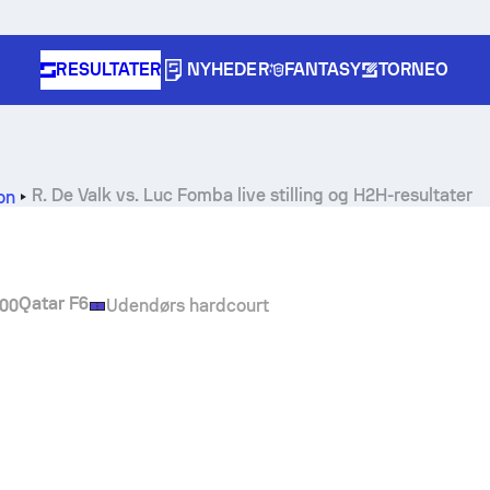
RESULTATER
NYHEDER
FANTASY
TORNEO
R. De Valk
vs.
Luc Fomba
live stilling og H2H-resultater
ion
Qatar F6
.00
Udendørs hardcourt