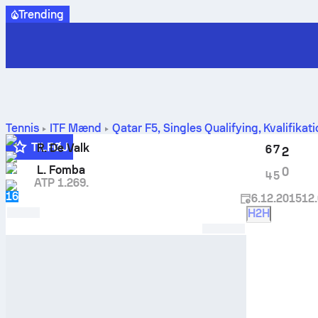
Trending
Tennis
ITF Mænd
Qatar F5, Singles Qualifying
,
Kvalifikat
TILFØJ
R. De Valk
6
7
2
7
L. Fomba
0
4
5
ATP 1.269.
16
6.12.2015
12
H2H