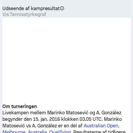
Udseende af kampresultat
Vis Tennisstyrkegraf
Om turneringen
Livekampen mellem
Marinko Matosević
og
A. González
begynder den 15. jan. 2016 klokken 03.05 UTC.
Marinko
Matosević
vs
A. González
er en del af
Australian Open,
Melbourne, Australia, Qualifying
. Resultaterne af tidligere