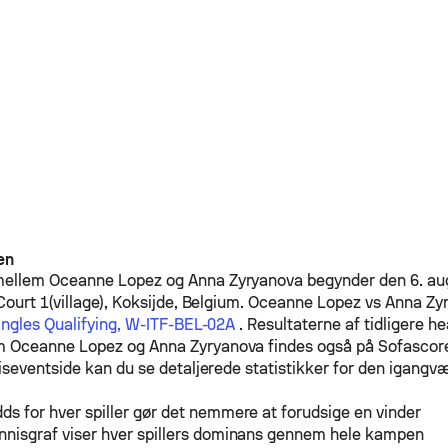
en
mellem
Oceanne Lopez
og
Anna Zyryanova
begynder den 6. au
ourt 1(village), Koksijde, Belgium.
Oceanne Lopez
vs
Anna Zy
ingles Qualifying, W-ITF-BEL-02A
. Resultaterne af tidligere h
em
Oceanne Lopez
og
Anna Zyryanova
findes også på Sofascor
iseventside kan du se detaljerede statistikker for den igang
ds for hver spiller gør det nemmere at forudsige en vinder
nnisgraf viser hver spillers dominans gennem hele kampen