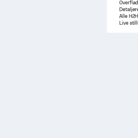
Overfla
Detaljer
Alle H2
Live sti