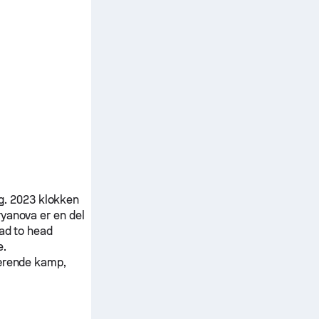
g. 2023 klokken
ryanova
er en del
ead to head
e.
værende kamp,