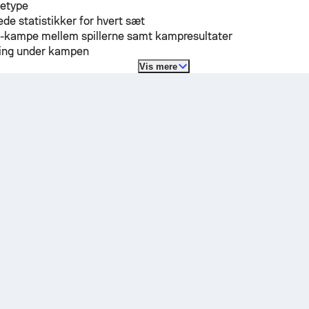
detype
ede statistikker for hvert sæt
H-kampe mellem spillerne samt kampresultater
lling under kampen
Vis mere