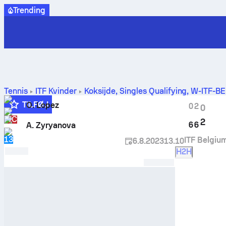
Trending
Tennis
ITF Kvinder
Koksijde, Singles Qualifying, W-ITF-B
TILFØJ
O. Lopez
0
2
0
WC
2
6
6
A. Zyryanova
13
ITF Belgiu
6.8.2023
13.10
H2H