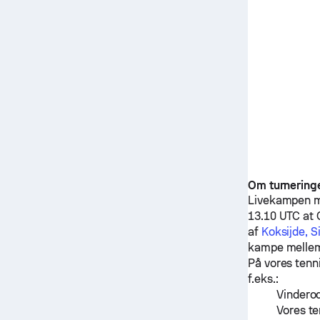
Om turnering
Livekampen 
13.10 UTC at C
af
Koksijde, S
kampe mell
På vores tenn
f.eks.:
Vinderod
Vores te