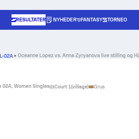
RESULTATER
NYHEDER
FANTASY
TORNEO
Oceanne Lopez
vs.
Anna Zyryanova
live stilling og 
EL-02A
m 02A, Women Singles
Court 1(village)
Grus