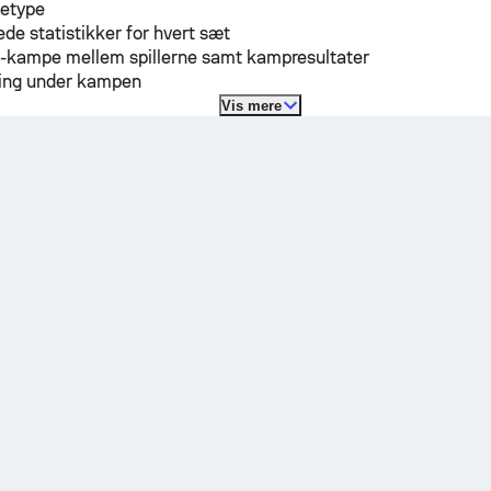
detype
ede statistikker for hvert sæt
H-kampe mellem spillerne samt kampresultater
lling under kampen
Vis mere