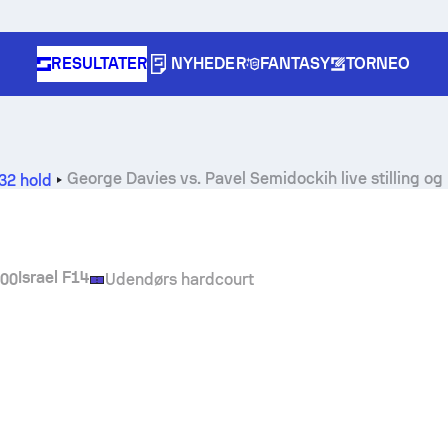
RESULTATER
NYHEDER
FANTASY
TORNEO
George Davies
vs.
Pavel Semidockih
live stilling o
32 hold
Israel F14
.00
Udendørs hardcourt