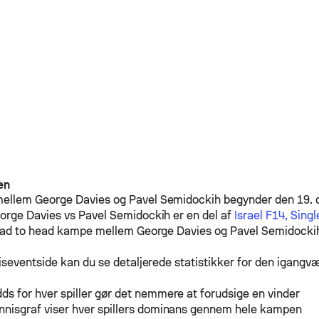
en
mellem
George Davies
og
Pavel Semidockih
begynder den 19. 
orge Davies
vs
Pavel Semidockih
er en del af
Israel F14, Singl
head to head kampe mellem
George Davies
og
Pavel Semidocki
iseventside kan du se detaljerede statistikker for den igang
ds for hver spiller gør det nemmere at forudsige en vinder
nnisgraf viser hver spillers dominans gennem hele kampen