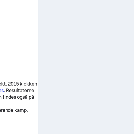
okt. 2015 klokken
es
. Resultaterne
h
findes også på
værende kamp,