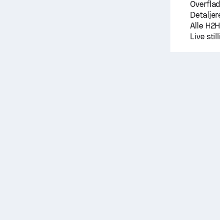
Overfla
Detaljer
Alle H2
Live sti