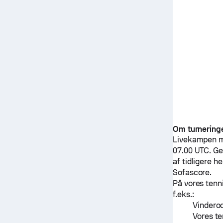
Om turnering
Livekampen 
07.00 UTC.
Ge
af tidligere 
Sofascore.
På vores tenn
f.eks.:
Vinderod
Vores te