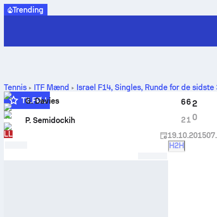
Trending
Tennis
ITF Mænd
Israel F14, Singles
,
Runde for de sidste 
TILFØJ
G. Davies
6
6
2
Q
0
2
1
P. Semidockih
LL
19.10.2015
07
H2H