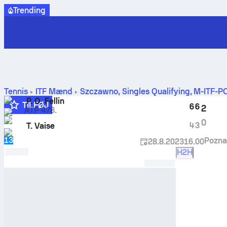
Trending
Tennis
ITF Mænd
Szczawno, Singles Qualifying, M-ITF-
P. O. Fellin
TILFØJ
6
6
2
ATP 478.
4
0
4
3
T. Vaise
13
Pozna
28.8.2023
16.00
H2H