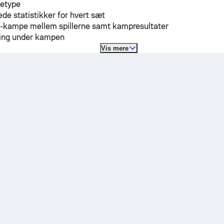
detype
ede statistikker for hvert sæt
H-kampe mellem spillerne samt kampresultater
lling under kampen
Vis mere