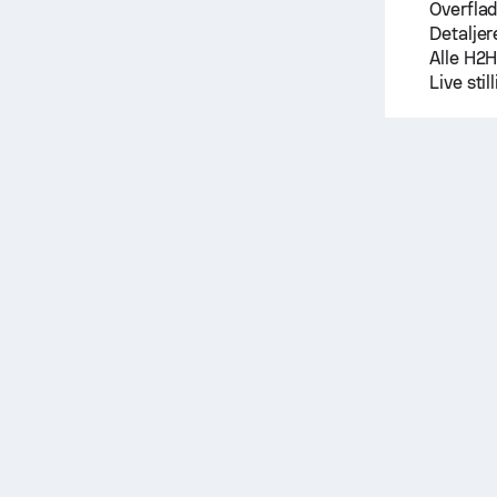
Overfla
Detaljer
Alle H2
Live sti