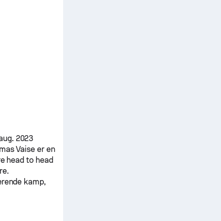
aug. 2023
mas Vaise
er en
ere head to head
re.
værende kamp,