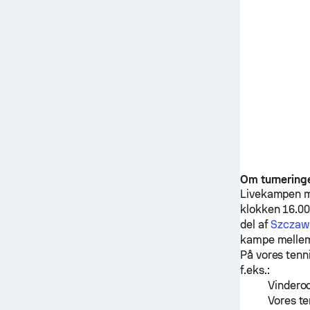
Om turnering
Livekampen 
klokken 16.00
del af
Szczawn
kampe mell
På vores tenn
f.eks.:
Vinderod
Vores te