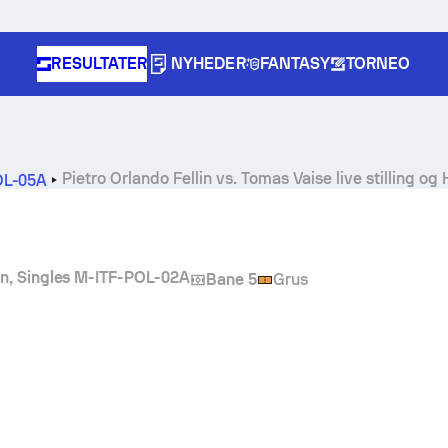
RESULTATER
NYHEDER
FANTASY
TORNEO
Pietro Orlando Fellin
vs.
Tomas Vaise
live stilling og
POL-05A
n, Singles M-ITF-POL-02A
Bane 5
Grus