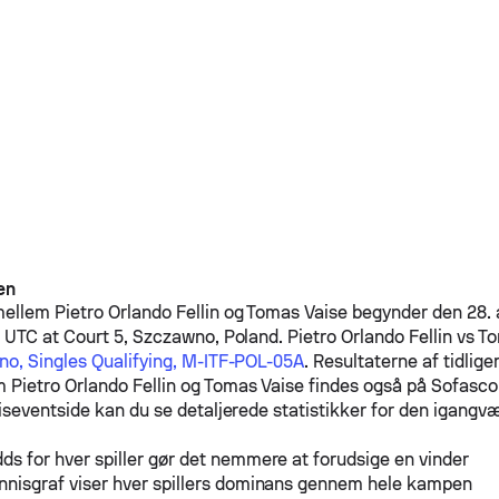
en
mellem
Pietro Orlando Fellin
og
Tomas Vaise
begynder den 28. 
 UTC at Court 5, Szczawno, Poland.
Pietro Orlando Fellin
vs
To
o, Singles Qualifying, M-ITF-POL-05A
. Resultaterne af tidlig
em
Pietro Orlando Fellin
og
Tomas Vaise
findes også på Sofasco
iseventside kan du se detaljerede statistikker for den igang
ds for hver spiller gør det nemmere at forudsige en vinder
nnisgraf viser hver spillers dominans gennem hele kampen