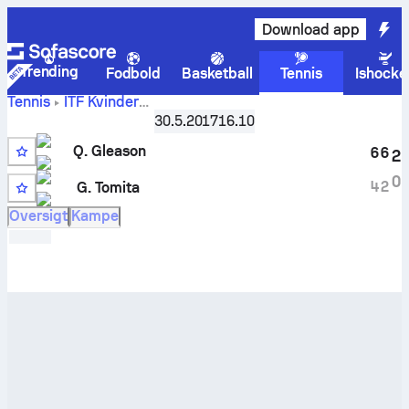
Download app
Trending
Fodbold
Basketball
Tennis
Ishocke
Tennis
ITF Kvinder
Quinn
Villa Del Dique, Singles W-WITF-ARG-02A
30.5.2017
16.10
Gleason
vs.
Giovanna Tomita
live stilling og H2H-resultater
Q. Gleason
6
6
2
0
4
2
G. Tomita
Q
Oversigt
Kampe