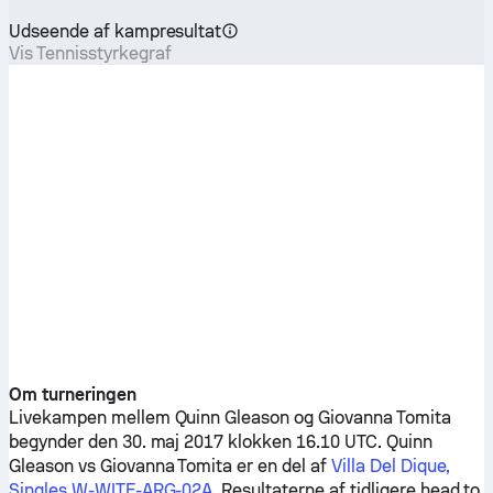
Udseende af kampresultat
Vis Tennisstyrkegraf
Om turneringen
Livekampen mellem
Quinn Gleason
og
Giovanna Tomita
begynder den 30. maj 2017 klokken 16.10 UTC.
Quinn
Gleason
vs
Giovanna Tomita
er en del af
Villa Del Dique,
Singles W-WITF-ARG-02A
. Resultaterne af tidligere head to