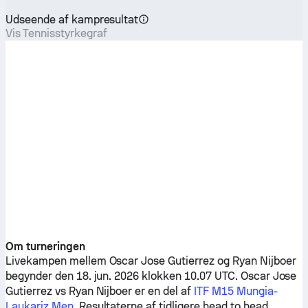
Udseende af kampresultat
Vis Tennisstyrkegraf
Om turneringen
Livekampen mellem
Oscar Jose Gutierrez
og
Ryan Nijboer
begynder den 18. jun. 2026 klokken 10.07 UTC.
Oscar Jose
Gutierrez
vs
Ryan Nijboer
er en del af
ITF M15 Mungia-
Laukariz Men
. Resultaterne af tidligere head to head