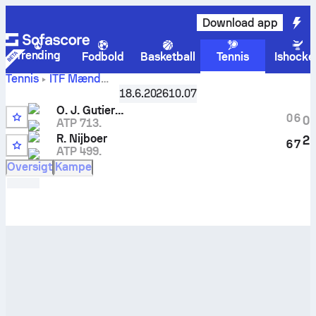
Download app
Trending
Fodbold
Basketball
Tennis
Ishocke
Tennis
ITF Mænd
Oscar Jose
ITF M15 Mungia-Laukariz Men
18.6.2026
10.07
,
Kvartfinaler
Gutierrez
vs.
Ryan Nijboer
live stilling og H2H-resultater
O. J. Gutierrez
0
6
0
ATP 713.
R. Nijboer
2
6
7
ATP 499.
Oversigt
Kampe