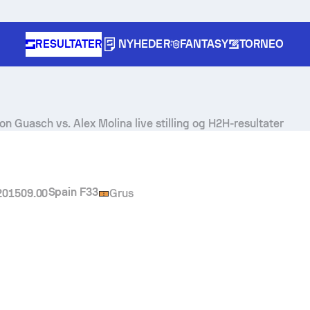
RESULTATER
NYHEDER
FANTASY
TORNEO
llon Guasch
vs.
Alex Molina
live stilling og H2H-resultater
Spain F33
2015
09.00
Grus