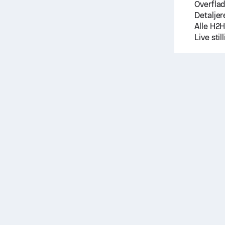
Overfla
Detaljer
Alle H2
Live sti