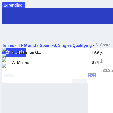
Trending
S. Caste
Tennis
ITF Mænd
Spain F6, Singles Qualifying
TILFØJ
S. Castellon Guasch
1
6
6
2
1
6
3
4
A. Molina
23.3.
H2H