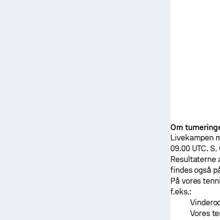
Om turnering
Livekampen 
09.00 UTC.
S.
Resultaterne 
findes også p
På vores tenn
f.eks.:
Vinderod
Vores te