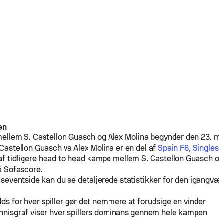
en
mellem
S. Castellon Guasch
og
Alex Molina
begynder den 23. m
 Castellon Guasch
vs
Alex Molina
er en del af
Spain F6, Singles
af tidligere head to head kampe mellem
S. Castellon Guasch
o
å Sofascore.
iseventside kan du se detaljerede statistikker for den igang
ds for hver spiller gør det nemmere at forudsige en vinder
nnisgraf viser hver spillers dominans gennem hele kampen