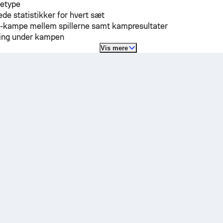
detype
ede statistikker for hvert sæt
H-kampe mellem spillerne samt kampresultater
lling under kampen
Vis mere