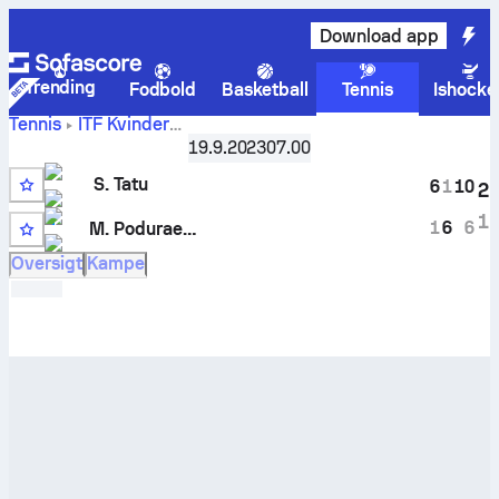
Download app
Trending
Fodbold
Basketball
Tennis
Ishocke
Tennis
ITF Kvinder
Sarah
Slobozia, Singles Qualifying, W-ITF-ROU-02B
19.9.2023
07.00
Tatu
vs.
Mariya Poduraeva
live stilling og H2H-resultater
S. Tatu
6
1
10
2
8
1
1
6
6
M. Poduraeva
Oversigt
Kampe