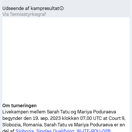
Udseende af kampresultat
Vis Tennisstyrkegraf
Om turneringen
Livekampen mellem
Sarah Tatu
og
Mariya Poduraeva
begynder den 19. sep. 2023 klokken 07.00 UTC at Court 9,
Slobozia, Romania.
Sarah Tatu
vs
Mariya Poduraeva
er en
del af
Slobozia, Singles Qualifying, W-ITF-ROU-02B
.