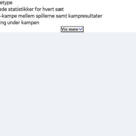
detype
ede statistikker for hvert sæt
H-kampe mellem spillerne samt kampresultater
lling under kampen
Vis mere