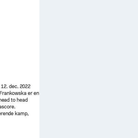
12. dec. 2022
 Frankowska
er en
 head to head
ascore.
værende kamp,