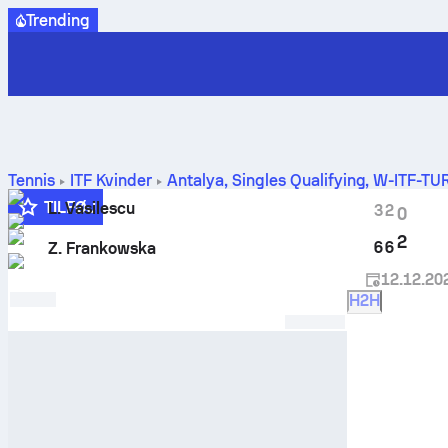
Trending
Tennis
ITF Kvinder
Antalya, Singles Qualifying, W-ITF-T
TILFØJ
L. Vasilescu
3
2
0
2
6
6
Z. Frankowska
12.12.20
H2H