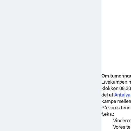
Om turnering
Livekampen 
klokken 08.30
del af
Antalya
kampe mell
På vores tenn
f.eks.:
Vinderod
Vores te