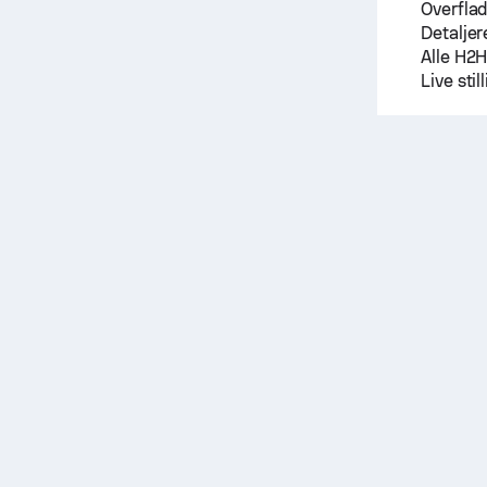
Overfla
Detaljer
Alle H2
Live sti