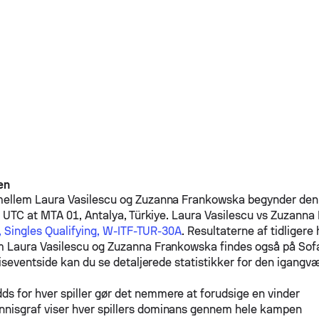
en
mellem
Laura Vasilescu
og
Zuzanna Frankowska
begynder den 
 UTC at MTA 01, Antalya, Türkiye.
Laura Vasilescu
vs
Zuzanna
, Singles Qualifying, W-ITF-TUR-30A
. Resultaterne af tidligere
em
Laura Vasilescu
og
Zuzanna Frankowska
findes også på Sof
iseventside kan du se detaljerede statistikker for den igang
ds for hver spiller gør det nemmere at forudsige en vinder
nnisgraf viser hver spillers dominans gennem hele kampen