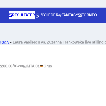
RESULTATER
NYHEDER
FANTASY
TORNEO
Laura Vasilescu
vs.
Zuzanna Frankowska
live stilling
UR-30A
Artvin
22
08.30
MTA 01
Grus